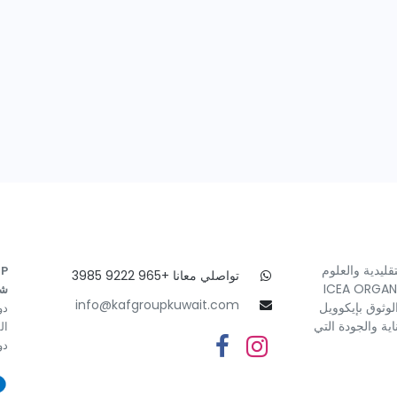
قليدية والعلوم
UP
تواصلي معانا +965 9222 3985
ضمان بشرة ناعمة وصحية لطفلك. مع شهادات مثل ICEA ORGANIC
شر
info@kafgroupkuwait.com
كنكِ الوثوق بإيكوويل
دور 13، بر
ية والجودة التي
ال
دول