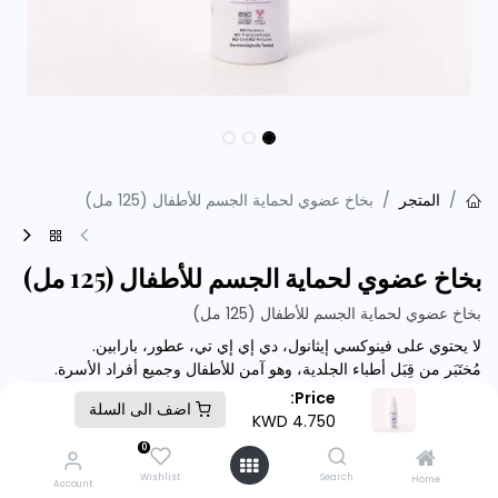
المتجر
بخاخ عضوي لحماية الجسم للأطفال (125 مل)
بخاخ عضوي لحماية الجسم للأطفال (125 مل)
بخاخ عضوي لحماية الجسم للأطفال (125 مل)
لا يحتوي على فينوكسي إيثانول، دي إي إي تي، عطور، بارابين.
مُختَبَر من قِبَل أطباء الجلدية، وهو آمن للأطفال وجميع أفراد الأسرة.
Price:
اضف الى السلة
طريقة الاستخدام:
KWD
4.750
- رجّ العبوة جيدًا قبل الاستخدام.
0
- رشّ يوميًا أو على فترات حسب الحاجة.​
Wishlist
Search
Home
Account