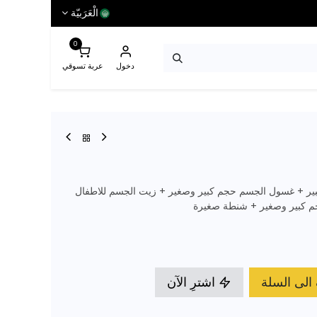
الْعَرَبيّة
0
دخول
عربة تسوقي
بير + غسول الجسم حجم كبير وصغير + زيت الجسم للاطفال
م كبير وصغير + شنطة صغيرة
لى السلة
اشترِ الآن