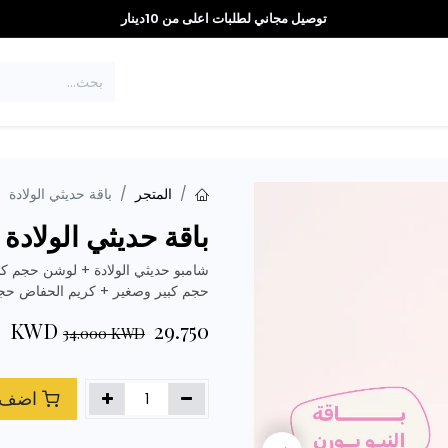
توصيل مجاني لطلبات اعلى من 10دينار
العروض
تواصل معنا
المتجر
باقة حديثي الولادة
باقة حديثي الولادة
شامبو حديثي الولادة + لوشن حجم ك
حجم كبير وصغير + كريم الحفاض حج
KWD
29.750
34.000
KWD
اضف ا